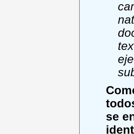
ca
nat
do
tex
ej
sub
Come
todo
se e
ident