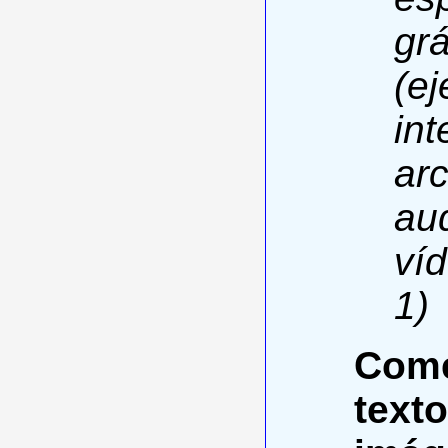
grá
(ej
int
ar
aud
víd
1)
Come
texto