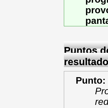
prov
panta
Puntos de
resultado
Punto:
Pr
re