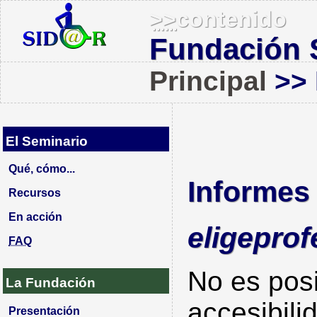
>>
contenido
Fundación S
Principal
>> 
Seminario
El Seminario
Qué, cómo...
Informes
Recursos
En acción
eligeprof
FAQ
No es posi
La Fundación
accesibili
Presentación