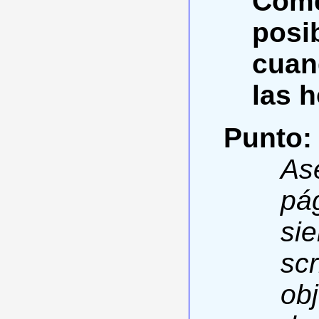
Come
posi
cuan
las h
Punto:
As
pá
si
scr
ob