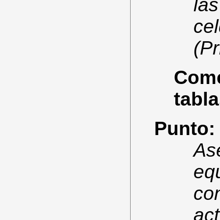
las
ce
(Pr
Comen
tabl
Punto:
As
equ
co
ac