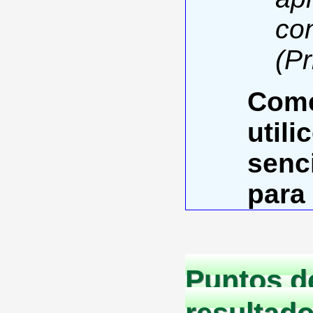
con
(Pr
Come
utili
senc
para 
Puntos de
resultado