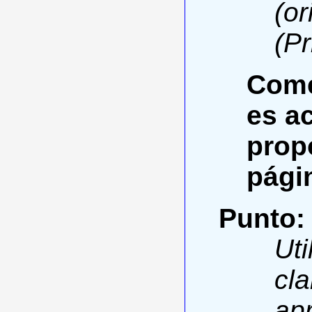
(or
(Pr
Come
es ac
prop
págin
Punto:
Uti
cla
ap