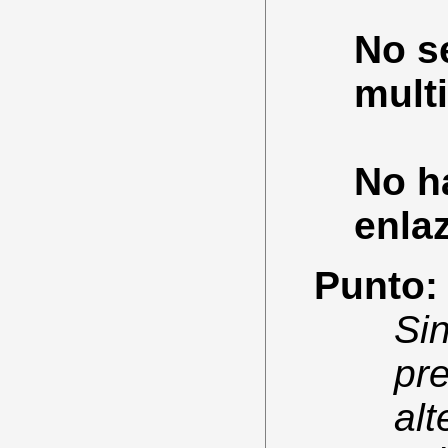
No se
mult
No h
enla
Punto:
Sin
pr
alt