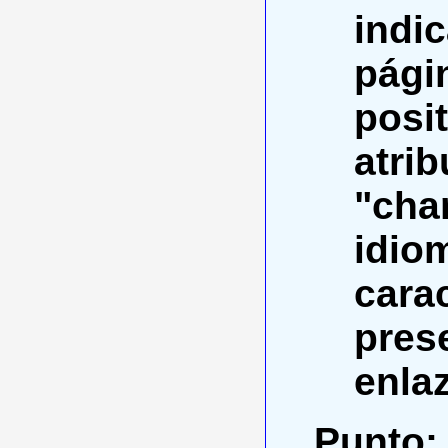
indi
pági
posi
atri
"char
idio
cara
pres
enla
Punto: