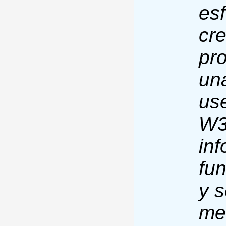
es
cr
pr
un
use
W3
inf
fun
y s
me