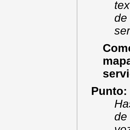
tex
de
ser
Comen
mapa
servi
Punto:
Ha
de
vo