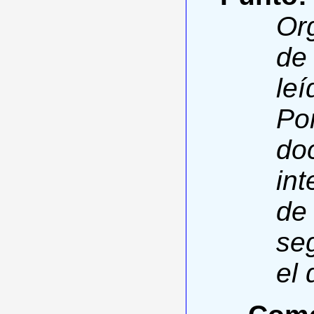
Or
de
leí
Po
do
int
de 
seg
el 