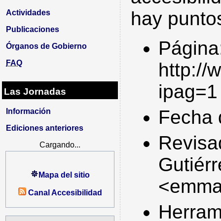
hay puntos
Actividades
Publicaciones
Página
Órganos de Gobierno
FAQ
http://
ipag=1
Las Jornadas
Fecha 
Información
Ediciones anteriores
Revisa
Cargando...
Gutiér
Mapa del sitio
<emman
Canal Accesibilidad
Herram