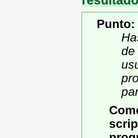
Punto:
Ha
de 
usu
pr
pan
Come
scrip
prog