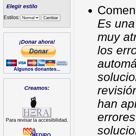
Elegir estilo
Comenta
Estilos:
Es una
muy atr
¡Donar ahora!
los err
automá
Algunos donantes...
soluci
revisi
Creamos:
han ap
errores
Para revisar la accesibilidad.
soluci
EDIPO