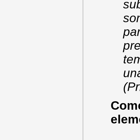
sub
son
pa
pr
te
una
(Pr
Comen
elem