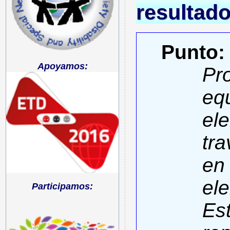
resultado
Punto:
Apoyamos:
Pr
eq
ele
tra
en 
el
Participamos:
Es