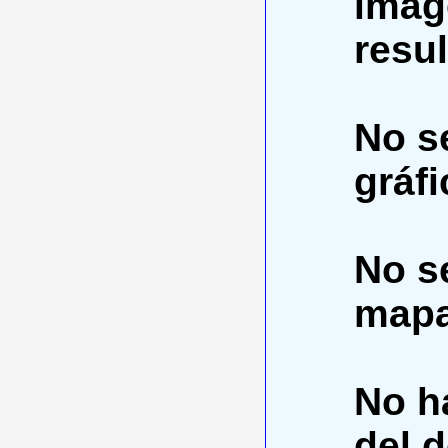
imág
resu
No se
gráfi
No se
mapa
No h
del 