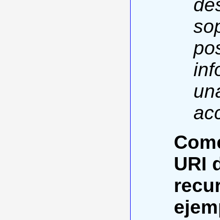
de
sop
pos
in
una
acc
Come
URI 
recu
ejem