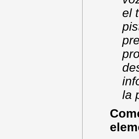
el 
pis
pr
pr
des
in
la 
Comen
elem