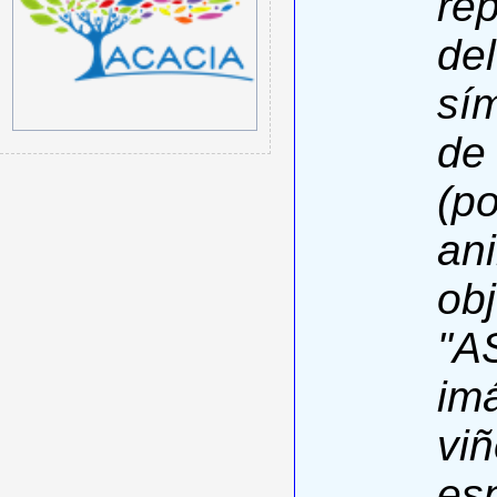
re
del
sí
de
(p
ani
ob
"AS
im
viñ
es