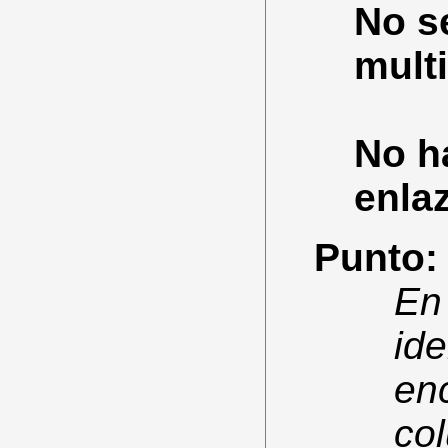
No se
mult
No h
enla
Punto:
En 
ide
en
col