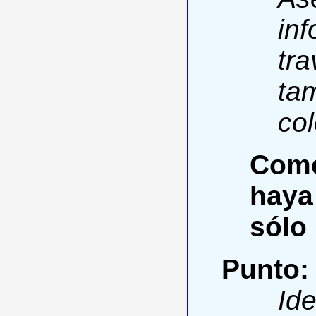
inf
tra
tam
col
Come
haya
sólo 
Punto:
Ide