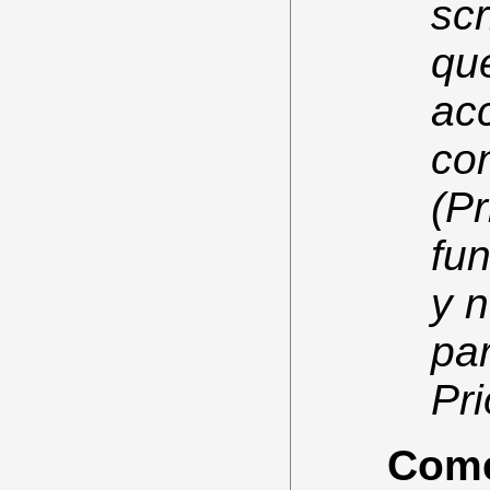
sc
qu
ac
co
(Pr
fu
y n
par
Pri
Comen